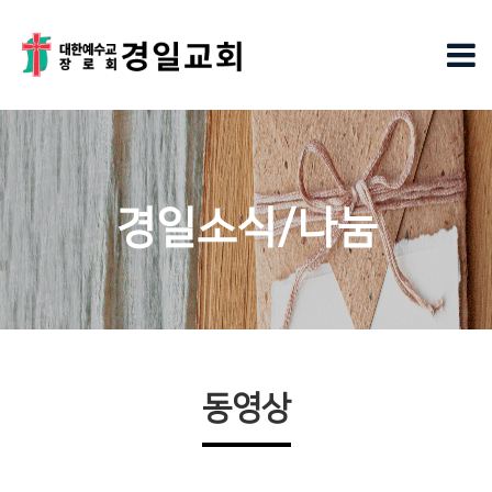
경일소식/나눔
동영상