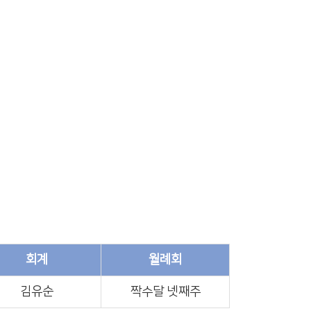
회계
월례회
김유순
짝수달 넷째주