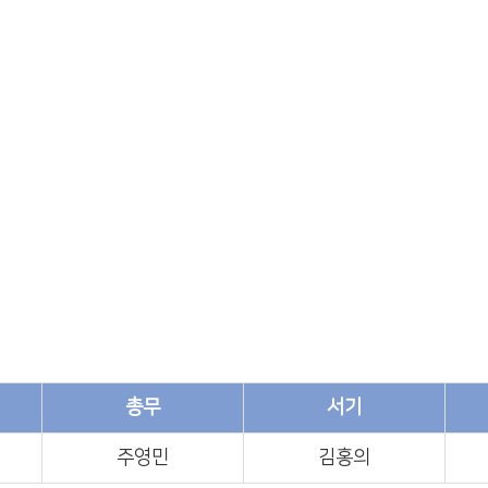
권사회
총무
서기
주영민
김홍의