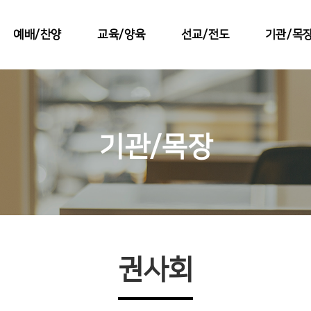
예배/찬양
교육/양육
선교/전도
기관/목
기관/목장
권사회