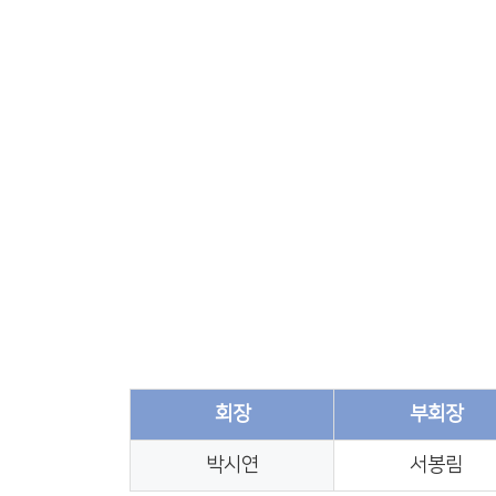
회장
부회장
박시연
서봉림