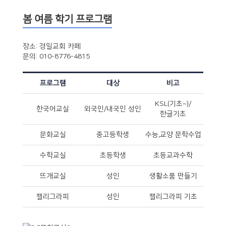
봄 여름 학기 프로그램
장소: 경일교회 카페
문의: 010-8776-4815
프로그램
대상
비고
KSL(기초~)/
한국어교실
외국인/내국인 성인
한글기초
문화교실
중고등학생
수능,교양 문학수업
수학교실
초등학생
초등교과수학
뜨개교실
성인
생활소품 만들기
캘리그라피
성인
캘리그라피 기초