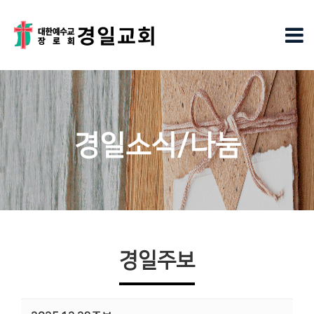
경일소식/나눔
경일주보